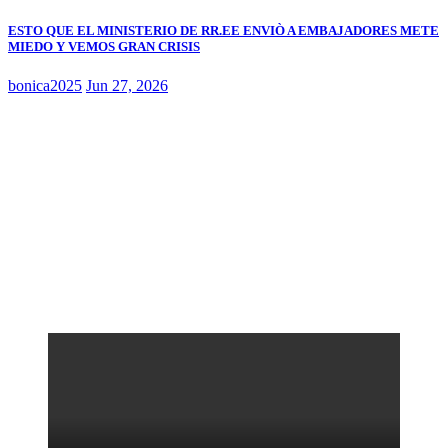
ESTO QUE EL MINISTERIO DE RR.EE ENVIÒ A EMBAJADORES METE
MIEDO Y VEMOS GRAN CRISIS
bonica2025
Jun 27, 2026