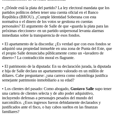
• ¿Dónde está la plata del partido? La ley electoral mandata que los
partidos políticos deben tener una cuenta oficial en el Banco
República (BROU). ¿Cumple Identidad Soberana con esta
normativa o el dinero de los votos se gestiona en cuentas
personales? El argumento de Salle de que «guarda la plata para las
próximas elecciones» en un partido unipersonal levanta alarmas
inmediatas sobre la transparencia de esos fondos.
• El apartamento de la discordia: ¿Es verdad que con esos fondos se
adquirió una propiedad inmueble en una zona de Punta del Este, que
el propio Salle denunciaba públicamente como un «lavadero de
dinero»? La contradicción moral es flagrante.
• El patrimonio de la diputada: En su declaración jurada, la diputada
e hija de Salle declara un apartamento valorado en un millón de
dólares. Cabe preguntarse: ¿una carrera como odontóloga justifica
semejante patrimonio inmobiliario a su edad?
• Los clientes del pasado: Como abogado,
Gustavo Salle
supo tener
una cartera de clientes selecta y de alto poder adquisitivo,
incluyendo defensas a personajes pesados del mundo del
narcotráfico. ¿Esos ingresos fueron debidamente declarados y
justificados ante el fisco, o hay cabos sueltos en las finanzas
familiares?