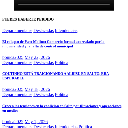
PUEDES HABERTE PERDIDO
Departamentales
Destacadas
Intendencias
El colapso de Paso Molino: Comercio formal acorralado por la
informalidad y la falta de control municipal
bonica2025
May 22, 2026
Departamentales
Destacadas
Política
COUTINHO ESTÁ TRAICIONANDO A ALBISU EN SALTO, ERA
ESPERABLE
bonica2025
May 18, 2026
Departamentales
Destacadas
Política
Crecen las tensiones en la coalición en Salto por filtraciones y operaciones
en medios
bonica2025
May 1, 2026
Departamentales
Destacadas
Intendencias
Política