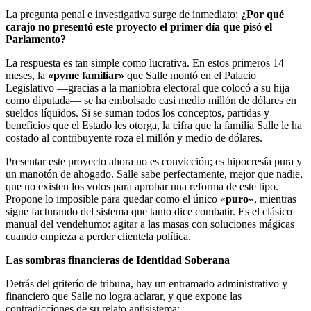
La pregunta penal e investigativa surge de inmediato:
¿Por qué
carajo no presentó este proyecto el primer día que pisó el
Parlamento?
La respuesta es tan simple como lucrativa. En estos primeros 14
meses, la
«pyme familiar»
que Salle montó en el Palacio
Legislativo —gracias a la maniobra electoral que colocó a su hija
como diputada— se ha embolsado casi medio millón de dólares en
sueldos líquidos. Si se suman todos los conceptos, partidas y
beneficios que el Estado les otorga, la cifra que la familia Salle le ha
costado al contribuyente roza el millón y medio de dólares.
Presentar este proyecto ahora no es convicción; es hipocresía pura y
un manotón de ahogado. Salle sabe perfectamente, mejor que nadie,
que no existen los votos para aprobar una reforma de este tipo.
Propone lo imposible para quedar como el único «
puro
«, mientras
sigue facturando del sistema que tanto dice combatir. Es el clásico
manual del vendehumo: agitar a las masas con soluciones mágicas
cuando empieza a perder clientela política.
Las sombras financieras de Identidad Soberana
Detrás del griterío de tribuna, hay un entramado administrativo y
financiero que Salle no logra aclarar, y que expone las
contradicciones de su relato antisistema: