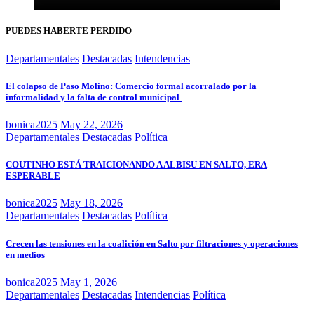
PUEDES HABERTE PERDIDO
Departamentales
Destacadas
Intendencias
El colapso de Paso Molino: Comercio formal acorralado por la
informalidad y la falta de control municipal
bonica2025
May 22, 2026
Departamentales
Destacadas
Política
COUTINHO ESTÁ TRAICIONANDO A ALBISU EN SALTO, ERA
ESPERABLE
bonica2025
May 18, 2026
Departamentales
Destacadas
Política
Crecen las tensiones en la coalición en Salto por filtraciones y operaciones
en medios
bonica2025
May 1, 2026
Departamentales
Destacadas
Intendencias
Política