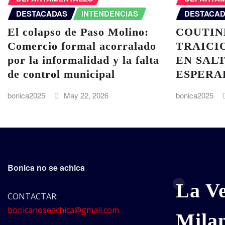
DESTACADAS
INTENDENCIAS
DESTACA
El colapso de Paso Molino:
COUTIN
Comercio formal acorralado
TRAICI
por la informalidad y la falta
EN SALT
de control municipal
ESPERA
bonica2025
May 22, 2026
bonica2025
Bonica no se achica
La V
CONTACTAR:
bonicanoseachica@gmail.com
Mila