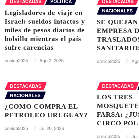
DESTACADAS
POLÍTICA
DESTACADAS
NACIONALES
Legisladores de viaje en
Israel: sueldos intactos y
SE QUEJAN
miles de pesos diarios de
EMPRESA 
bolsillo mientras el país
TRASLADO
sufre carencias
SANITARIO
bonica2025
Ago 2, 2026
bonica2025
Ago
DESTACADAS
DESTACADAS
NACIONALES
LOS TRES
MOSQUETE
¿COMO COMPRA EL
FARSA: ¿JU
PETROLEO URUGUAY?
CIRCO POL
bonica2025
Jul 20, 2026
bonica2025
Jul