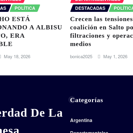
DAS
POLÍTICA
DESTACADAS
POLÍTIC
HO ESTÁ
Crecen las tensiones
ONANDO A ALBISU
coalición en Salto p
O, ERA
filtraciones y opera
BLE
medios
May 18, 2026
bonica2025
May 1, 2026
Categorías
erdad De La
Argentina
nesa
Departamentales