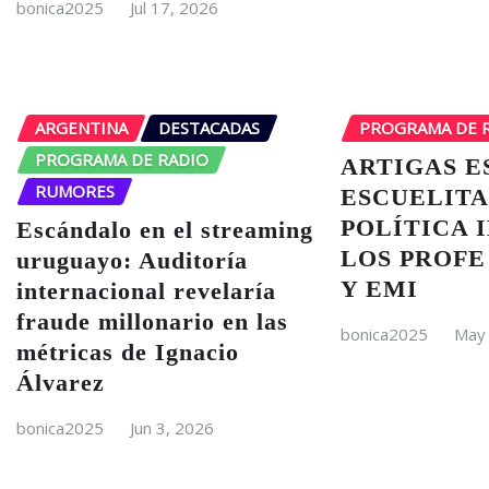
bonica2025
Jul 17, 2026
ARGENTINA
DESTACADAS
PROGRAMA DE 
PROGRAMA DE RADIO
ARTIGAS E
RUMORES
ESCUELITA
POLÍTICA 
Escándalo en el streaming
LOS PROFE
uruguayo: Auditoría
Y EMI
internacional revelaría
fraude millonario en las
bonica2025
May 
métricas de Ignacio
Álvarez
bonica2025
Jun 3, 2026