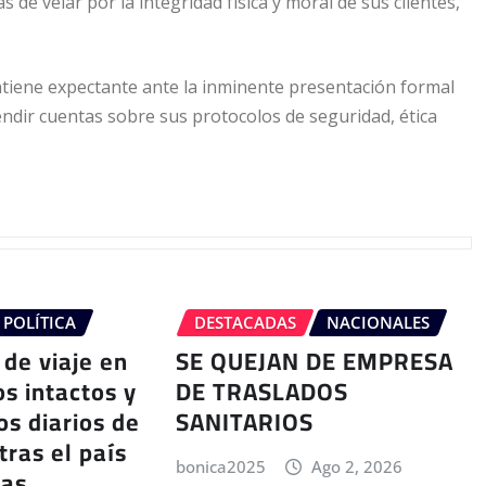
 de velar por la integridad física y moral de sus clientes,
ntiene expectante ante la inminente presentación formal
endir cuentas sobre sus protocolos de seguridad, ética
POLÍTICA
DESTACADAS
NACIONALES
 de viaje en
SE QUEJAN DE EMPRESA
os intactos y
DE TRASLADOS
os diarios de
SANITARIOS
tras el país
bonica2025
Ago 2, 2026
ias