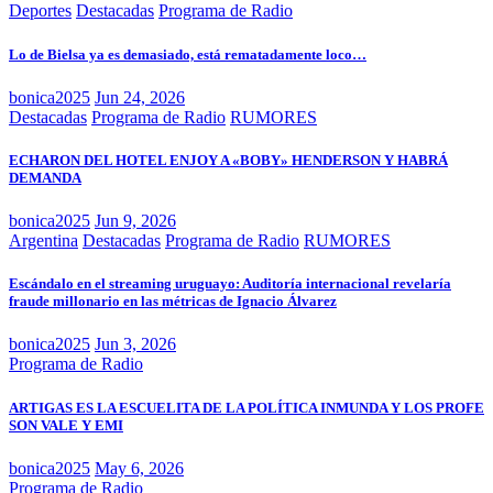
Deportes
Destacadas
Programa de Radio
Lo de Bielsa ya es demasiado, está rematadamente loco…
bonica2025
Jun 24, 2026
Destacadas
Programa de Radio
RUMORES
ECHARON DEL HOTEL ENJOY A «BOBY» HENDERSON Y HABRÁ
DEMANDA
bonica2025
Jun 9, 2026
Argentina
Destacadas
Programa de Radio
RUMORES
Escándalo en el streaming uruguayo: Auditoría internacional revelaría
fraude millonario en las métricas de Ignacio Álvarez
bonica2025
Jun 3, 2026
Programa de Radio
ARTIGAS ES LA ESCUELITA DE LA POLÍTICA INMUNDA Y LOS PROFE
SON VALE Y EMI
bonica2025
May 6, 2026
Programa de Radio