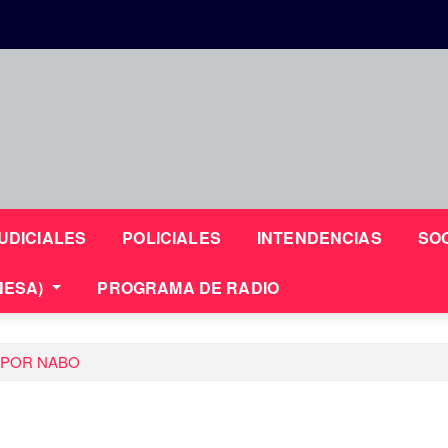
UDICIALES
POLICIALES
INTENDENCIAS
SO
NESA)
PROGRAMA DE RADIO
E POR NABO