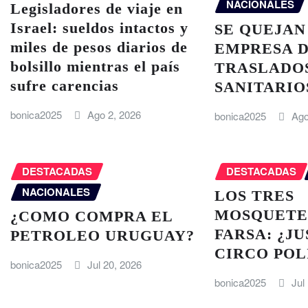
NACIONALES
Legisladores de viaje en
Israel: sueldos intactos y
SE QUEJAN
miles de pesos diarios de
EMPRESA 
bolsillo mientras el país
TRASLADO
sufre carencias
SANITARIO
bonica2025
Ago 2, 2026
bonica2025
Ago
DESTACADAS
DESTACADAS
NACIONALES
LOS TRES
MOSQUETE
¿COMO COMPRA EL
FARSA: ¿JU
PETROLEO URUGUAY?
CIRCO POL
bonica2025
Jul 20, 2026
bonica2025
Jul