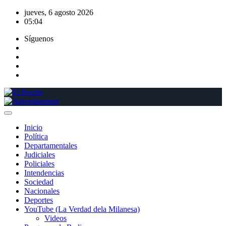
Saltar
jueves, 6 agosto 2026
al
05:04
contenido
Síguenos
Inicio
Política
Departamentales
Judiciales
Policiales
Intendencias
Sociedad
Nacionales
Deportes
YouTube (La Verdad dela Milanesa)
Videos