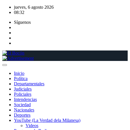
Saltar
jueves, 6 agosto 2026
al
08:32
contenido
Síguenos
Inicio
Política
Departamentales
Judiciales
Policiales
Intendencias
Sociedad
Nacionales
Deportes
YouTube (La Verdad dela Milanesa)
Videos