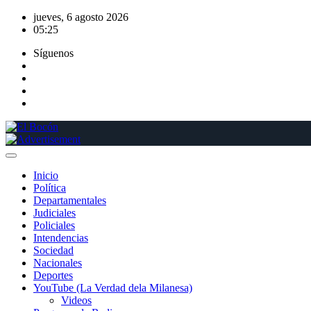
Saltar
jueves, 6 agosto 2026
al
05:25
contenido
Síguenos
Inicio
Política
Departamentales
Judiciales
Policiales
Intendencias
Sociedad
Nacionales
Deportes
YouTube (La Verdad dela Milanesa)
Videos