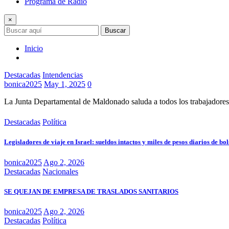
Programa de Radio
×
Buscar
Inicio
Destacadas
Intendencias
bonica2025
May 1, 2025
0
La Junta Departamental de Maldonado saluda a todos los trabajadores
Destacadas
Política
Legisladores de viaje en Israel: sueldos intactos y miles de pesos diarios de bol
bonica2025
Ago 2, 2026
Destacadas
Nacionales
SE QUEJAN DE EMPRESA DE TRASLADOS SANITARIOS
bonica2025
Ago 2, 2026
Destacadas
Política