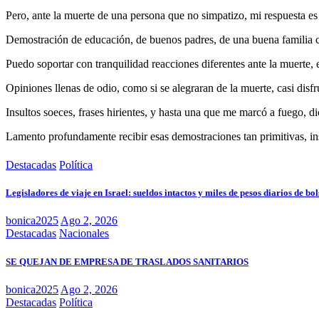
Pero, ante la muerte de una persona que no simpatizo, mi respuesta es 
Demostración de educación, de buenos padres, de una buena familia 
Puedo soportar con tranquilidad reacciones diferentes ante la muerte,
Opiniones llenas de odio, como si se alegraran de la muerte, casi dis
Insultos soeces, frases hirientes, y hasta una que me marcó a fuego, d
Lamento profundamente recibir esas demostraciones tan primitivas, in
Destacadas
Política
Legisladores de viaje en Israel: sueldos intactos y miles de pesos diarios de bol
bonica2025
Ago 2, 2026
Destacadas
Nacionales
SE QUEJAN DE EMPRESA DE TRASLADOS SANITARIOS
bonica2025
Ago 2, 2026
Destacadas
Política