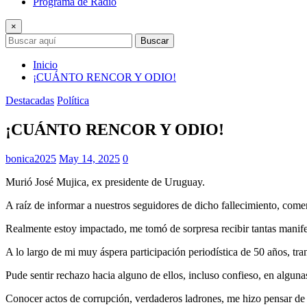
Programa de Radio
×
Buscar
Inicio
¡CUÁNTO RENCOR Y ODIO!
Destacadas
Política
¡CUÁNTO RENCOR Y ODIO!
bonica2025
May 14, 2025
0
Murió José Mujica, ex presidente de Uruguay.
A raíz de informar a nuestros seguidores de dicho fallecimiento, com
Realmente estoy impactado, me tomó de sorpresa recibir tantas manifest
A lo largo de mi muy áspera participación periodística de 50 años, tran
Pude sentir rechazo hacia alguno de ellos, incluso confieso, en alguna
Conocer actos de corrupción, verdaderos ladrones, me hizo pensar de