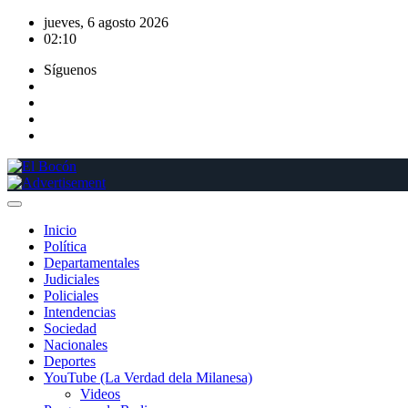
Saltar
jueves, 6 agosto 2026
al
02:10
contenido
Síguenos
Inicio
Política
Departamentales
Judiciales
Policiales
Intendencias
Sociedad
Nacionales
Deportes
YouTube (La Verdad dela Milanesa)
Videos