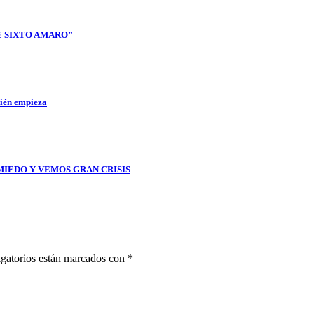
E SIXTO AMARO”
cién empieza
MIEDO Y VEMOS GRAN CRISIS
gatorios están marcados con
*