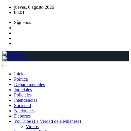
Saltar
jueves, 6 agosto 2026
al
05:01
contenido
Síguenos
Inicio
Política
Departamentales
Judiciales
Policiales
Intendencias
Sociedad
Nacionales
Deportes
YouTube (La Verdad dela Milanesa)
Videos