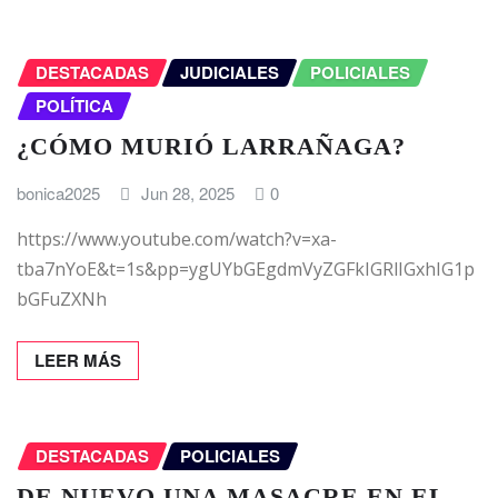
DESTACADAS
JUDICIALES
POLICIALES
POLÍTICA
¿CÓMO MURIÓ LARRAÑAGA?
bonica2025
Jun 28, 2025
0
https://www.youtube.com/watch?v=xa-
tba7nYoE&t=1s&pp=ygUYbGEgdmVyZGFkIGRlIGxhIG1p
bGFuZXNh
LEER MÁS
DESTACADAS
POLICIALES
DE NUEVO UNA MASACRE EN EL