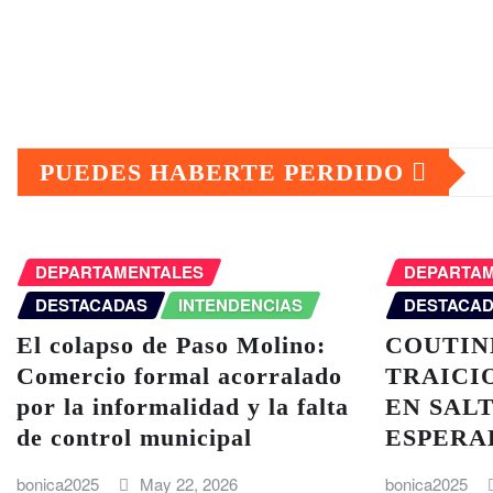
PUEDES HABERTE PERDIDO
DEPARTAMENTALES
DEPARTA
DESTACADAS
INTENDENCIAS
DESTACA
El colapso de Paso Molino:
COUTIN
Comercio formal acorralado
TRAICI
por la informalidad y la falta
EN SALT
de control municipal
ESPERA
bonica2025
May 22, 2026
bonica2025