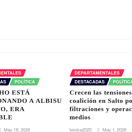
MENTALES
DEPARTAMENTALES
DAS
POLÍTICA
DESTACADAS
POLÍTIC
HO ESTÁ
Crecen las tensiones
ONANDO A ALBISU
coalición en Salto p
O, ERA
filtraciones y opera
BLE
medios
May 18, 2026
bonica2025
May 1, 2026