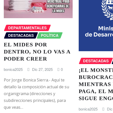
DEPARTAMENTALES
DESTACADAS
POLÍTICA
EL MIDES POR
DENTRO, NO LO VAS A
PODER CREER
DESTACADAS
bonica2025
Dic 27, 2025
0
¡EL MONST
BUROCRACI
Por Jorge Bonica Sierra.- Aquí te
MIENTRAS 
detallo la composición actual de su
PAGA, EL 
organigrama (direcciones y
SIGUE EN
subdirecciones principales), para
que veas…
bonica2025
Dic