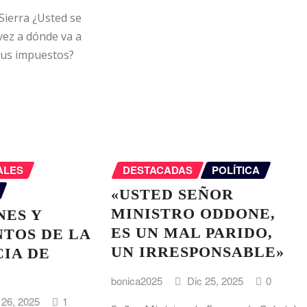
Sierra ¿Usted se
ez a dónde va a
 sus impuestos?
ALES
DESTACADAS
POLÍTICA
«USTED SEÑOR
MINISTRO ODDONE,
NES Y
ES UN MAL PARIDO,
TOS DE LA
UN IRRESPONSABLE»
IA DE
bonica2025
Dic 25, 2025
0
 26, 2025
1